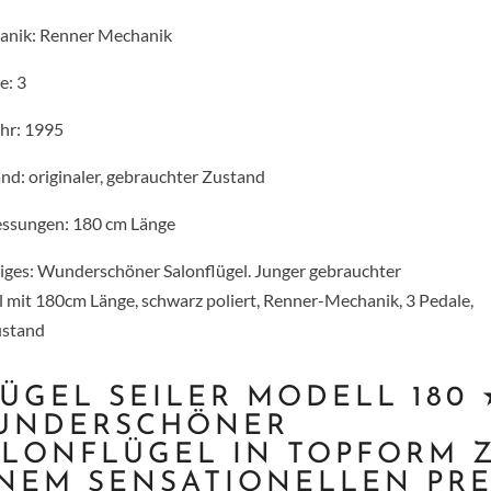
anik: Renner Mechanik
e: 3
hr: 1995
nd: originaler, gebrauchter Zustand
ssungen: 180 cm Länge
iges: Wunderschöner Salonflügel. Junger gebrauchter
l mit 180cm Länge, schwarz poliert, Renner-Mechanik, 3 Pedale,
ustand
ÜGEL SEILER MODELL 180 
UNDERSCHÖNER
ALONFLÜGEL IN TOPFORM 
NEM SENSATIONELLEN PRE