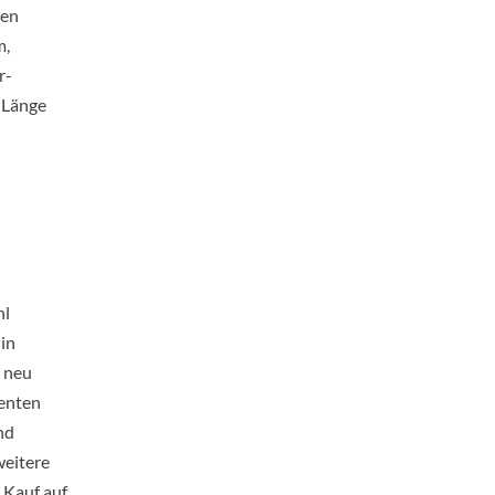
len
m,
r-
r Länge
hl
 in
t neu
menten
nd
weitere
 Kauf auf