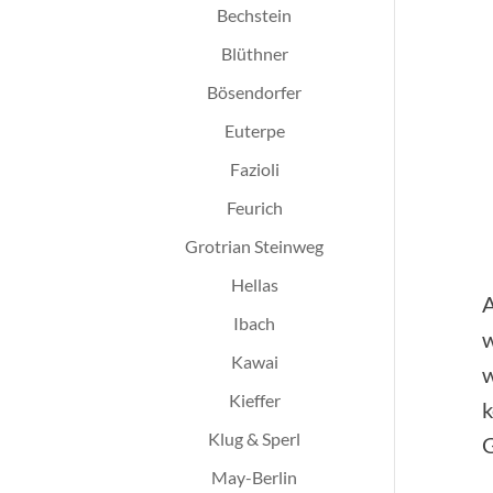
Bechstein
Blüthner
Bösendorfer
Euterpe
Fazioli
Feurich
Grotrian Steinweg
Hellas
A
Ibach
w
Kawai
w
Kieffer
k
Klug & Sperl
G
May-Berlin