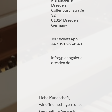
Pianogalerie
Dresden
Collenbuschstraße
32
01324 Dresden
Germany
Tel / WhatsApp
+49 351 2654540
info@pianogalerie-
dresden.de
Liebe Kundschaft,
wir öffnen sehr gern unser
Geschäft für Sie nach