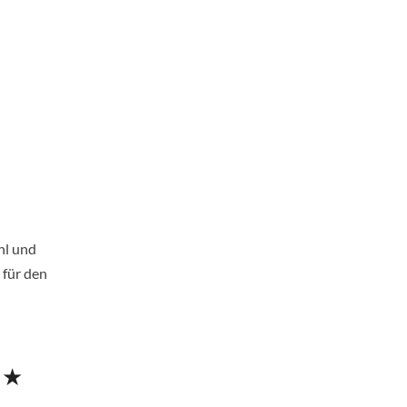
ühl und
 für den
 ★