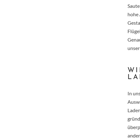
Saute
hohe 
Gesta
Flüge
Genau
unser
WI
LA
In un
Auswa
Laden
gründ
überp
ande