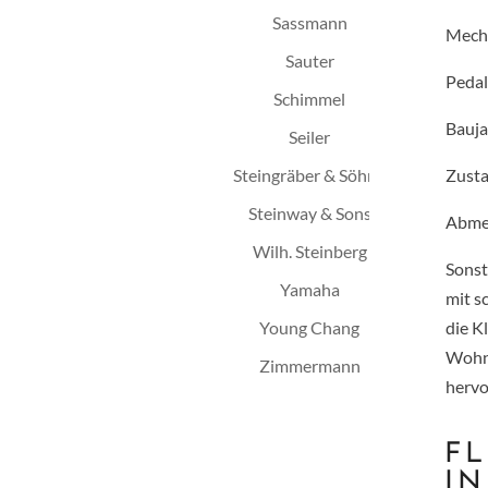
Sassmann
Mech
Sauter
Pedal
Schimmel
Bauja
Seiler
Zusta
Steingräber & Söhne
Steinway & Sons
Abme
Wilh. Steinberg
Sonst
Yamaha
mit s
die K
Young Chang
Wohnb
Zimmermann
hervo
FL
IN