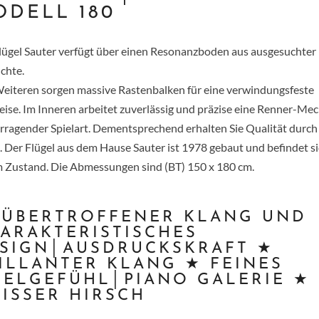
ODELL 180
lügel Sauter verfügt über einen Resonanzboden aus ausgesuchter
ichte.
eiteren sorgen massive Rastenbalken für eine verwindungsfeste
ise. Im Inneren arbeitet zuverlässig und präzise eine Renner-Mec
rragender Spielart. Dementsprechend erhalten Sie Qualität durch
. Der Flügel aus dem Hause Sauter ist 1978 gebaut und befindet si
 Zustand. Die Abmessungen sind (BT) 150 x 180 cm.
ÜBERTROFFENER KLANG UND
ARAKTERISTISCHES
SIGN│AUSDRUCKSKRAFT ★
ILLANTER KLANG ★ FEINES
IELGEFÜHL│PIANO GALERIE ★
ISSER HIRSCH