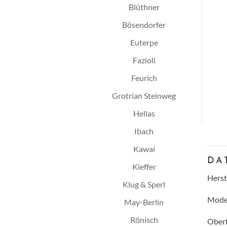
Blüthner
Bösendorfer
Euterpe
Fazioli
Feurich
Grotrian Steinweg
Hellas
Ibach
Kawai
DA
Kieffer
Herst
Klug & Sperl
Model
May-Berlin
Rönisch
Oberf