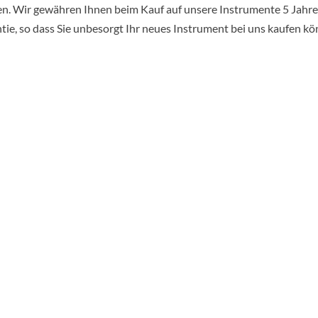
en. Wir gewähren Ihnen beim Kauf auf unsere Instrumente 5 Jahre
tie, so dass Sie unbesorgt Ihr neues Instrument bei uns kaufen kö
PIANO-KLIMAT
chützt Ihren Flügel oder Ihr Klavier vor Feuchtigkeitsschwankungen
ir wissen, dass diese kostbaren Instrumente ihre Klangvielfalt und Schönheit nur 
inem spezifischen Luftfeuchtigkeitsbereich von 45% bis 60% entfalten können. G
ier setzen wir an und bieten Ihnen die ideale Lösung, um die Luftfeuchtigkeit präzi
egulieren.
infach hier klicken!