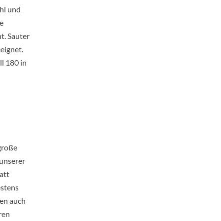
hl und
e
t. Sauter
eignet.
l 180 in
große
 unserer
att
estens
nen auch
ren