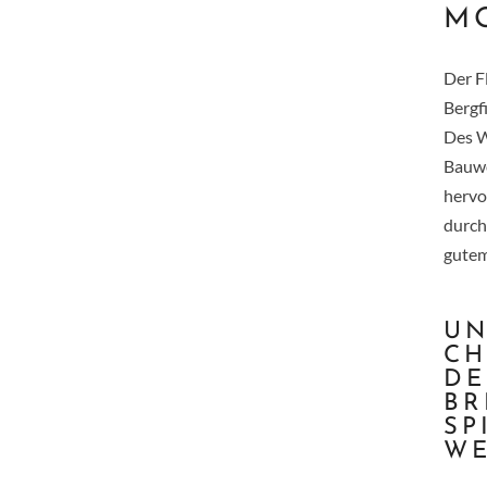
M
Der F
Bergf
Des W
Bauwe
hervo
durch
gutem
UN
CH
DE
BR
SP
WE