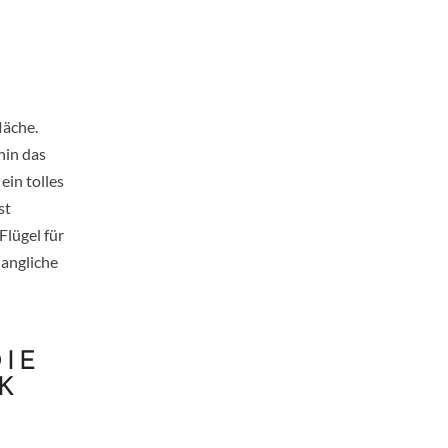
läche.
hin das
ein tolles
st
Flügel für
langliche
DIE
K
R