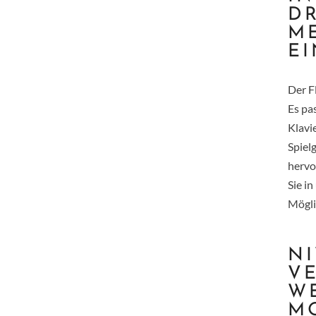
D
ME
E
Der F
Es pa
Klavi
Spiel
hervo
Sie i
Mögli
NI
V
W
M