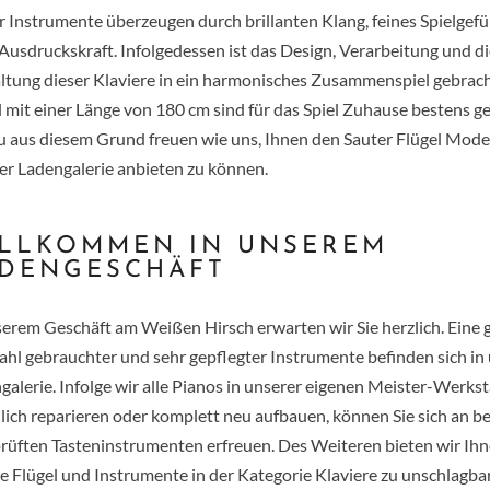
r Instrumente überzeugen durch brillanten Klang, feines Spielgefü
Ausdruckskraft. Infolgedessen ist das Design, Verarbeitung und di
ltung dieser Klaviere in ein harmonisches Zusammenspiel gebrach
l mit einer Länge von 180 cm sind für das Spiel Zuhause bestens ge
 aus diesem Grund freuen wie uns, Ihnen den Sauter Flügel Model
er Ladengalerie anbieten zu können.
LLKOMMEN IN UNSEREM
DENGESCHÄFT
serem Geschäft am Weißen Hirsch erwarten wir Sie herzlich. Eine 
hl gebrauchter und sehr gepflegter Instrumente befinden sich in
galerie. Infolge wir alle Pianos in unserer eigenen Meister-Werkst
lich reparieren oder komplett neu aufbauen, können Sie sich an b
rüften Tasteninstrumenten erfreuen. Des Weiteren bieten wir Ih
re
Flügel
und Instrumente in der Kategorie
Klaviere
zu unschlagba