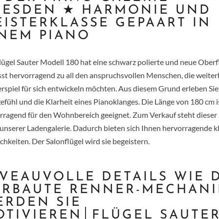
RESDEN ★ HARMONIE UND
ISTERKLASSE GEPAART IN
INEM PIANO
lügel Sauter Modell 180 hat eine schwarz polierte und neue Oberf
sst hervorragend zu all den anspruchsvollen Menschen, die weiter
erspiel für sich entwickeln möchten. Aus diesem Grund erleben Sie 
gefühl und die Klarheit eines Pianoklanges. Die Länge von 180 cm i
rragend für den Wohnbereich geeignet. Zum Verkauf steht dieser 
n unserer Ladengalerie. Dadurch bieten sich Ihnen hervorragende k
chkeiten. Der Salonflügel wird sie begeistern.
VEAUVOLLE DETAILS WIE 
ERBAUTE RENNER-MECHANI
ERDEN SIE
OTIVIEREN│FLÜGEL SAUTE