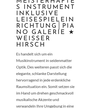
MEISTERHAFTE
S INSTRUMENT
INKLUSIVE
LEISESPIELEIN
RICHTUNG│PIA
NO GALERIE ★
WEISSER
HIRSCH
Es handelt sich um ein
Musikinstrument in seidenmatter
Optik. Des weiteren passt sich die
elegante, schlanke Darstellung
hervorragend in jede erdenkliche
Raumsituation ein. Somit setzen sie
im Hand um drehen geschmackvoll
musikalische Akzente und
verwandeln Ihre Umgebung in eine