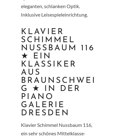
eleganten, schlanken Optik.
Inklusive Leisespieleinrichtung.
KLAVIER
SCHIMMEL
NUSSBAUM 116
★ EIN
KLASSIKER
AUS
BRAUNSCHWEI
G ★ IN DER
PIANO
GALERIE
DRESDEN
Klavier Schimmel Nussbaum 116,
ein sehr schönes Mittelklasse-