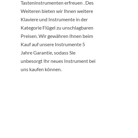
Tasteninstrumenten erfreuen . Des
Weiteren bieten wir Ihnen weitere
Klaviere
und Instrumente in der
Kategorie
Flügel
zu unschlagbaren
Preisen. Wir gewähren Ihnen beim
Kauf auf unsere Instrumente 5
Jahre Garantie, sodass Sie
unbesorgt Ihr neues Instrument bei
uns kaufen können.
PIANO-
KLIMAT
Schützt Ihren Flügel oder Ihr
Klavier vor
Feuchtigkeitsschwankungen