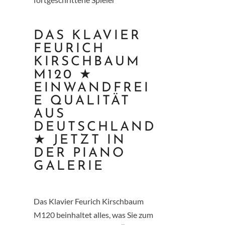
DAS KLAVIER
FEURICH
KIRSCHBAUM
M120 ★
EINWANDFREI
E QUALITÄT
AUS
DEUTSCHLAND
★ JETZT IN
DER PIANO
GALERIE
Das Klavier Feurich Kirschbaum
M120 beinhaltet alles, was Sie zum