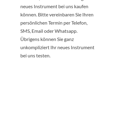
neues Instrument bei uns kaufen
können. Bitte vereinbaren Sie Ihren
persönlichen Termin per Telefon,
SMS, Email oder Whatsapp.
Übrigens können Sie ganz
unkompliziert Ihr neues Instrument
bei uns testen.
PIANO-
KLIMAT
Schützt Ihren Flügel oder Ihr
Klavier vor
Feuchtigkeitsschwankungen