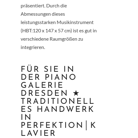
präsentiert. Durch die
Abmessungen dieses
leistungsstarken Musikinstrument
(HBT:120 x 147 x 57 cm) ist es gut in
verschiedene Raumgrößen zu
integrieren.
FÜR SIE IN
DER PIANO
GALERIE
DRESDEN ★
TRADITIONELL
ES HANDWERK
IN
PERFEKTION│K
LAVIER